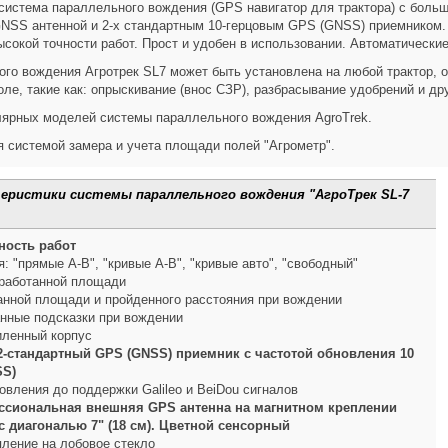
- система параллельного вождения (GPS навигатор для трактора) с бол
SS антенной и 2-х стандартным 10-герцовым GPS (GNSS) приемником. Р
ысокой точности работ. Прост и удобен в использовании. Автоматически
го вождения Агротрек SL7 может быть установлена на любой трактор, о
ле, такие как: опрыскивание (внос СЗР), разбрасывание удобрений и др
лярных моделей системы параллельного вождения AgroTrek.
я системой замера и учета площади полей "Агрометр".
теристики системы параллельного вождения "АгроТрек SL-7
ность работ
 "прямые А-В", "кривые А-В", "кривые авто", "свободный"
работанной площади
анной площади и пройденного расстояния при вождении
анные подсказки при вождении
иленный корпус
-стандартный GPS (GNSS) приемник с частотой обновления 10
SS)
вления до поддержки Galileo и BeiDou сигналов
сиональная внешняя GPS антенна на магнитном креплении
 диагональю 7" (18 см). Цветной сенсорный
пление на лобовое стекло