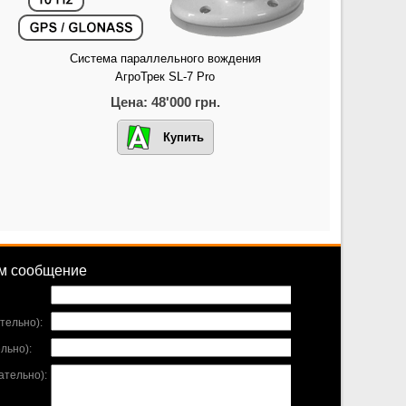
Система параллельного вождения
АгроТрек SL-7 Pro
Цена: 48'000 грн.
Купить
ам сообщение
тельно):
льно):
тельно):