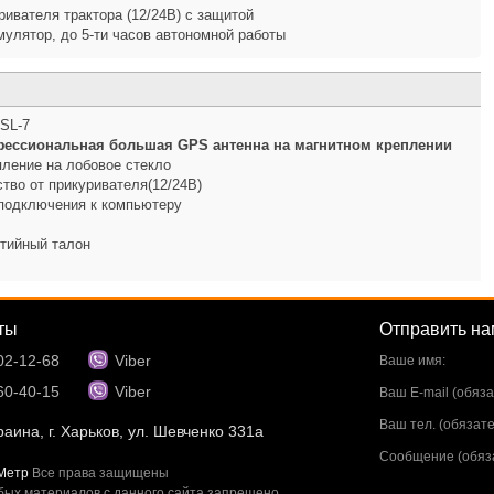
ривателя трактора (12/24В) с защитой
улятор, до 5-ти часов автономной работы
 SL-7
ессиональная большая GPS антенна на магнитном креплении
пление на лобовое стекло
тво от прикуривателя(12/24В)
подключения к компьютеру
тийный талон
ты
Отправить н
02-12-68
Viber
Ваше имя:
60-40-15
Viber
Ваш E-mail (обяза
Ваш тел. (обязате
аина, г. Харьков, ул. Шевченко 331а
Сообщение (обяза
Метр
Все права защищены
ых материалов с данного сайта запрещено