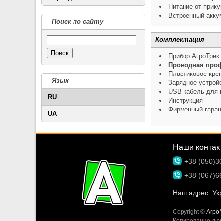
Питание от прику
Встроенный аккум
Поиск по сайту
Комплектация
Поиск
Прибор АгроТрек
Проводная проф
Пластиковое кре
Язык
Зарядное устройс
USB-кабель для 
RU
Инструкция
Фирменный гаран
UA
Наши контак
+38 (050)3
+38 (067)6
Наш адрес:
Укр
Copyright ©
Агро
Копирование люб