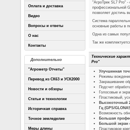
"АгроТрек SL7 Pro" 
Оплата и доставка
профессиональной GN
позволяет достичь в
Видео
Система параллельно
Вопросы и ответы
основные работы в по
Одна из самых попу
О нас
Так же комплектуетс
Контакты
Технические харак
Дополнительно
Pro"
"Агрометр Отчеты"
Улучшенная точ
Режимы вождения:
Перевод из СК63 и УСК2000
Закрашивание об
Подсчет обработ
Новости и обзоры
Голосовые и экр
Пластиковый, ус
Статьи и технологии
Высокоточный 2
Гц (GPS/GLONA
Историчкая справка
Возможность обно
Большая профес
Точное земледелие
Большой экран с
Меры длины
Пластиковое кре