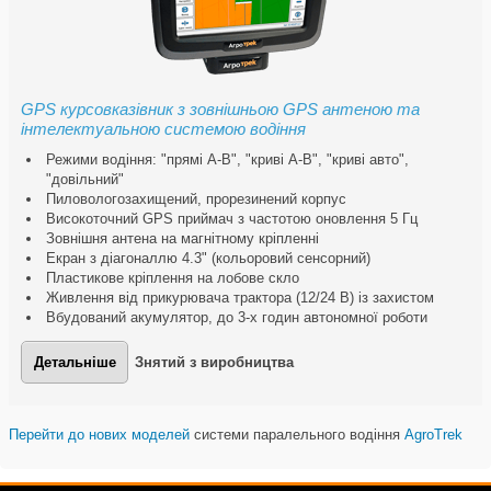
GPS курсовказівник з зовнішньою GPS антеною та
інтелектуальною системою водіння
Режими водіння: "прямі A-B", "криві А-В", "криві авто",
"довільний"
Пиловологозахищений, прорезинений корпус
Високоточний GPS приймач з частотою оновлення 5 Гц
Зовнішня антена на магнітному кріпленні
Екран з діагоналлю 4.3" (кольоровий сенсорний)
Пластикове кріплення на лобове скло
Живлення від прикурювача трактора (12/24 В) із захистом
Вбудований акумулятор, до 3-х годин автономної роботи
Детальніше
Знятий з виробництва
Перейти до нових моделей
системи паралельного водіння
AgroTrek