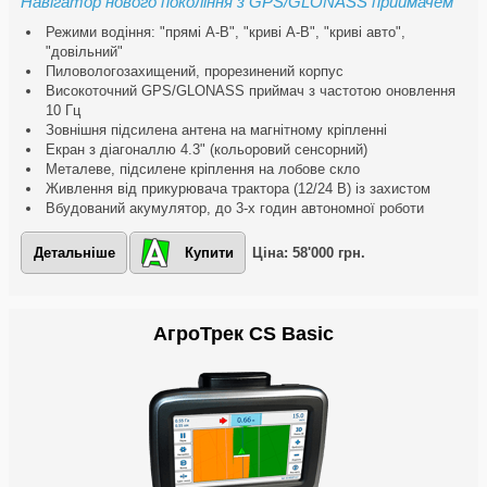
Навігатор нового покоління з GPS/GLONASS приймачем
Режими водіння: "прямі A-B", "криві А-В", "криві авто",
"довільний"
Пиловологозахищений, прорезинений корпус
Високоточний GPS/GLONASS приймач з частотою оновлення
10 Гц
Зовнішня підсилена антена на магнітному кріпленні
Екран з діагоналлю 4.3" (кольоровий сенсорний)
Металеве, підсилене кріплення на лобове скло
Живлення від прикурювача трактора (12/24 В) із захистом
Вбудований акумулятор, до 3-х годин автономної роботи
Детальніше
Купити
Ціна: 58'000 грн.
АгроТрек CS Basic