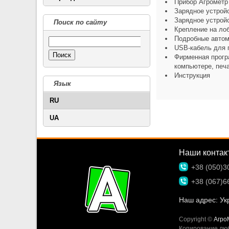
Прибор Агрометр
Зарядное устройс
Зарядное устройс
Поиск по сайту
Крепление на лоб
Подробные автом
USB-кабель для 
Поиск
Фирменная прогр
компьютере, печа
Инструкция
Язык
RU
UA
Наши контак
+38 (050)3
+38 (067)6
Наш адрес:
Укр
Copyright ©
Агро
Копирование люб