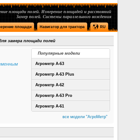
ние площади полей. Измерение площадей и расстояний
Замер полей. Системы параллельного вождения
ерение площади
Навигатор для трактора
RU
для замера площади полей
Популярные модели
ременным
Агрометр А-63
Агрометр А-63 Plus
Агрометр А-62
Агрометр А-63 Pro
Агрометр А-61
все модели "АгроМетр"