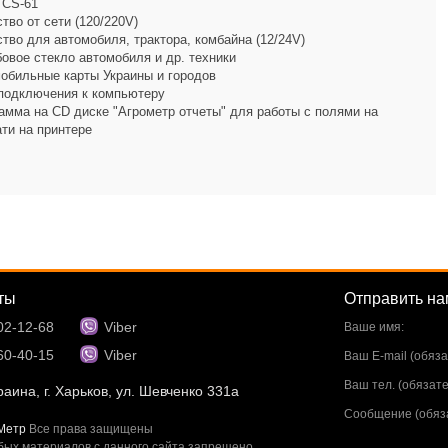
 CS-61
тво от сети (120/220V)
тво для автомобиля, трактора, комбайна (12/24V)
овое стекло автомобиля и др. техники
обильные карты Украины и городов
подключения к компьютеру
амма на CD диске "Агрометр отчеты" для работы с полями на
ти на принтере
ты
Отправить н
02-12-68
Viber
Ваше имя:
60-40-15
Viber
Ваш E-mail (обяза
Ваш тел. (обязате
аина, г. Харьков, ул. Шевченко 331а
Сообщение (обяза
Метр
Все права защищены
ых материалов с данного сайта запрещено