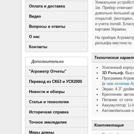
Уникальное устройст
Оплата и доставка
1м. Прибор отвечает
довольно большой цв
Видео
открытой, (мотоцикл,
и учета полей. Благ
Вопросы и ответы
картами Украины.
О нас
На приборе Агромет
рельефа местности.
Контакты
Технические харак
Дополнительно
Усиленный корпус
"Агрометр Отчеты"
3D Рельеф.
Высо
Программа Агром
Перевод из СК63 и УСК2000
(
в чем отличие А
Экран: 4.3" дюйм
Новости и обзоры
Крепление: авто
Питание: от сети
Статьи и технологии
Аккумулятор: Li-
Автомобильная н
Историчкая справка
Точное земледелие
Комплектация
Меры длины