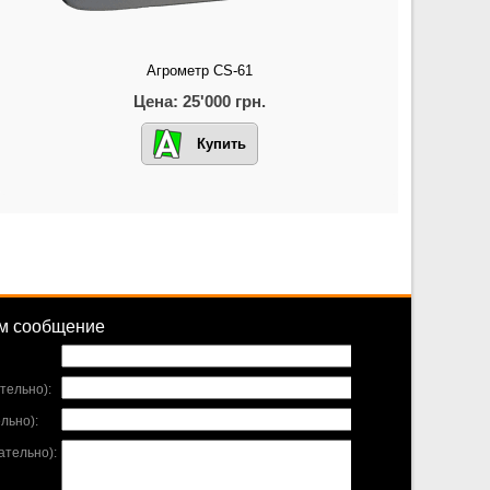
Агрометр CS-61
Цена: 25'000 грн.
Купить
ам сообщение
тельно):
льно):
тельно):