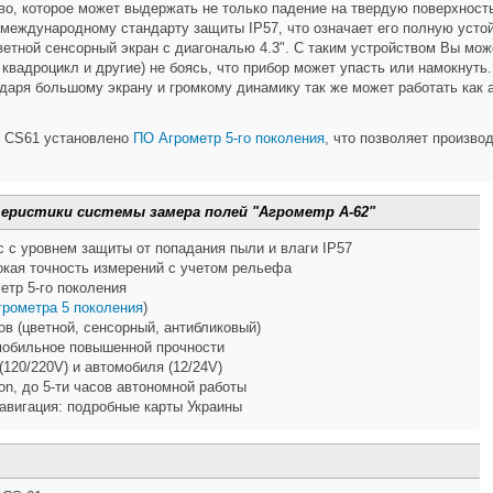
во, которое может выдержать не только падение на твердую поверхность.
 международному стандарту защиты IP57, что означает его полную устойч
етной сенсорный экран с диагональю 4.3". С таким устройством Вы мож
 квадроцикл и другие) не боясь, что прибор может упасть или намокнут
одаря большому экрану и громкому динамику так же может работать как
р CS61 установлено
ПО Агрометр 5-го поколения
, что позволяет произво
теристики системы замера полей "Агрометр А-62"
 с уровнем защиты от попадания пыли и влаги IP57
кая точность измерений с учетом рельефа
етр 5-го поколения
грометра 5 поколения
)
ов (цветной, сенсорный, антибликовый)
мобильное повышенной прочности
 (120/220V) и автомобиля (12/24V)
Ion, до 5-ти часов автономной работы
авигация: подробные карты Украины