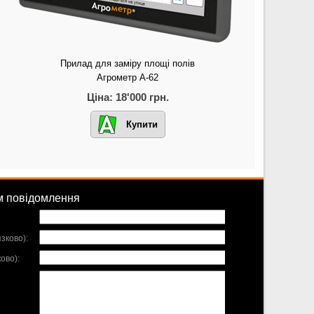
Прилад для заміру площі полів
Агрометр А-62
Ціна: 18'000 грн.
Купити
м повідомлення
зково):
ово):