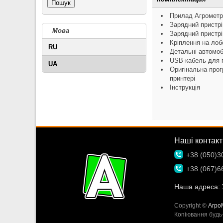
Пошук
Прилад Агрометр
Зарядний пристрі
Мова
Зарядний пристрі
Кріплення на лоб
RU
Детальні автомобі
USB-кабель для 
UA
Оригінальна прог
принтері
Інструкція
Наші контакт
+38 (050)3
+38 (067)6
Наша адреса:
Copyright ©
Агро
Копіювання будь-