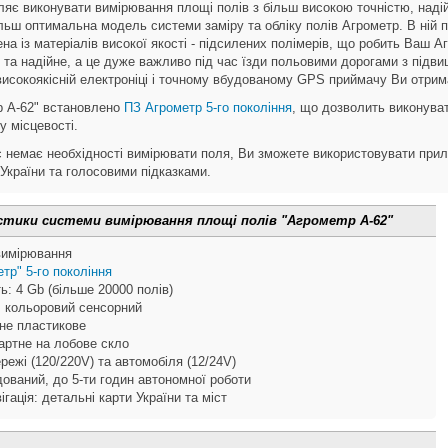
яє виконувати вимірювання площі полів з більш високою точністю, наді
льш оптимальна модель системи заміру та обліку полів Агрометр. В ній п
а із матеріалів високої якості - підсилених полімерів, що робить Ваш Аг
е та надійне, а це дуже важливо під час їзди польовими дорогами з під
високоякісній електроніці і точному вбудованому GPS приймачу Ви отрима
р A-62" встановлено
ПЗ Агрометр 5-го покоління
, що дозволить виконуват
 місцевості.
ас немає необхідності вимірювати поля, Ви зможете використовувати при
України та голосовими підказками.
истики системи вимірювання площі полів "Агрометр А-62"
вимірювання
тр" 5-го покоління
ь: 4 Gb (більше 20000 полів)
, кольоровий сенсорний
не пластикове
артне на лобове скло
режі (120/220V) та автомобіля (12/24V)
ований, до 5-ти годин автономної роботи
гація: детальні карти України та міст