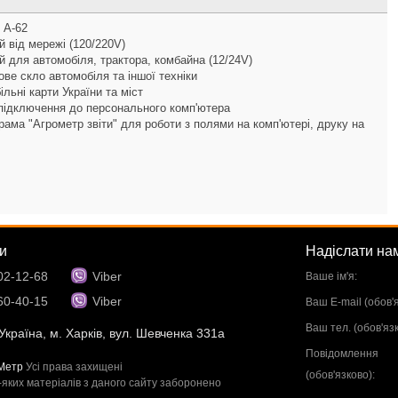
 А-62
й від мережі (120/220V)
й для автомобіля, трактора, комбайна (12/24V)
ове скло автомобіля та іншої техніки
льні карти України та міст
підключення до персонального комп'ютера
рама "Агрометр звіти" для роботи з полями на комп'ютері, друку на
и
Надіслати на
02-12-68
Viber
Ваше ім'я:
60-40-15
Viber
Ваш E-mail (обов'я
Ваш тел. (обов'язк
Україна, м. Харків, вул. Шевченка 331а
Повідомлення
Метр
Усі права захищені
(обов'язково):
яких матеріалів з даного сайту заборонено