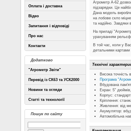
Агрометр А-62 дозвол
Оплата і доставка
підзарядки. Це найбі
Дана модель вироблен
Відео
на лобове скло міцн
та надійно. Завдяки 
Запитання і відповіді
На приладі "Агромет
Про нас
урахуванням рельєфу
В той час, коли у В
Контакти
детальними картами 
Додатково
Технічні характер
"Агрометр Звіти"
Висока точність 
Програма "Агроме
Перевід із СК63 та УСК2000
Вбудована пам'ят
Новини та огляди
Екран: 5" дюймів
Корпус: стандарт
Статті та технології
Кріплення: станж
Живлення: від ме
Акумулятор: вбуд
Пошук по сайту
Автомобільна наві
Комплектация