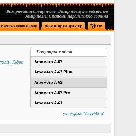
Вимірювання площі полів. Вимір площ та відстаней
Замір полів. Системи паралельного водіння
Вимірювання площі
Навігатор на трактор
UA
Популярні моделі
олів. Лідер
Агрометр А-63
Агрометр А-63 Plus
Агрометр А-62
Агрометр А-63 Pro
Агрометр А-61
усі моделі "АгроМетр"