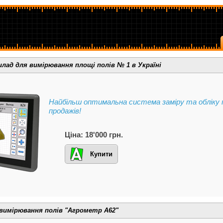
илад для вимірювання площі полів № 1 в Україні
Найбільш оптимальна система заміру та обліку п
продажів!
Ціна: 18'000 грн.
Купити
вимірювання полів "Агрометр А62"