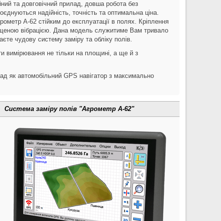
йний та довговічний прилад, довша робота без
оєднуються надійність, точність та оптимальна ціна.
рометр А-62 стійким до експлуатації в полях. Кріплення
вищеною вібрацією. Дана модель служитиме Вам тривало
єте чудову систему заміру та обліку полів.
и вимірювання не тільки на площині, а ще й з
лад як автомобільний GPS навігатор з максимально
Система заміру полів "Агрометр А-62"